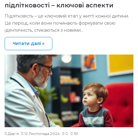
підлітковості – ключові аспекти
Підлітковість – це ключовий етап у житті кожної дитини.
Це період, коли вони починають формувати свою
ідентичність, стикаються з новими…
Читати далі »
Дар'я
12 Листопада 2024
0
151