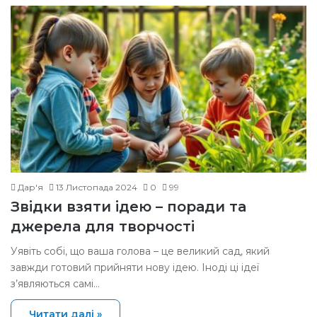
Дар'я
13 Листопада 2024
0
99
Звідки взяти ідею – поради та
джерела для творчості
Уявіть собі, що ваша голова – це великий сад, який
завжди готовий прийняти нову ідею. Іноді ці ідеї
з’являються самі…
Читати далі »