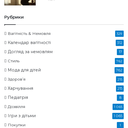
Рубрики
Вагітність & Немовля
329
Календар вагітності
312
Догляд за немовлям
17
Стиль
762
Мода для дітей
762
Здоров’я
215
Харчування
215
Педіатрія
8
Дозвілля
1 065
Ігри з дітьми
1 065
Покупки
1