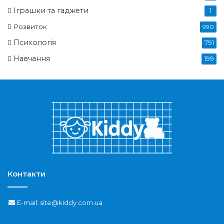
Іграшки та гаджети
1
Розвиток
990
Психологія
791
Навчання
199
Контакти
E-mail: site@kiddy.com.ua