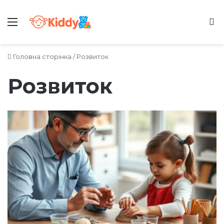
Меню
Ш
Головна сторінка
/
Розвиток
Розвиток