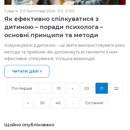
Дар'я
11 Листопада 2024
0
103
Як ефективно спілкуватися з
дитиною – поради психолога –
основні принципи та методи
Комунікувати з дитиною – це вміти використовувати різні
методи та прийоми, які допоможуть встановити з ним
ефективне спілкування. Успішна взаємодія…
Читати далі »
По-перше
...
10
«
20
21
22
»
30
40
...
Останній
Щойно опубліковано