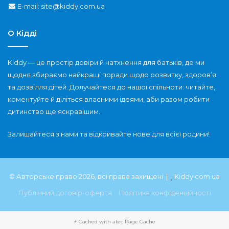
E-mail: site@kiddy.com.ua
О Кідді
Kiddy — це простір довіри й натхнення для батьків, де ми
щодня збираємо найкращі поради щодо розвитку, здоров’я
та дозвілля дітей. Долучайтеся до нашої спільноти: читайте,
коментуйте й діліться власними ідеями, аби разом робити
дитинство ще яскравішим.
Залишайтеся з нами та відкривайте нове для всієї родини!
© Авторське право 2026, всі права захищені |
Kiddy.com.ua
Публічний договір-оферта
Політика конфіденційності
⚡ Cached with
atec Page Cache