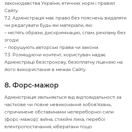
законодавства України, етичних норм і правил
Сайту.
7.2. Адміністрація має право без пояснень видаляти
чи редагувати будь-які матеріали, які:
– містять образи, дискримінацію, спам, рекламу без
згоди;
– порушують авторські права чи закони.
7.3. Розміщуючи контент, користувач надає
Адміністрації безстрокову, безоплатну ліцензію на
його використання в межах Сайту.
8. Форс-мажор
Адміністрація звільняється від відповідальності за
часткове чи повне невиконання зобов’язань,
спричинене обставинами непереборної сили
(форс-мажор): війна, стихійні лиха, перебої
електропостачання, кібератаки тощо.