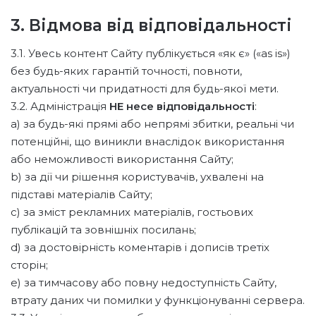
3. Відмова від відповідальності
3.1. Увесь контент Сайту публікується «як є» («as is»)
без будь-яких гарантій точності, повноти,
актуальності чи придатності для будь-якої мети.
3.2. Адміністрація
НЕ несе відповідальності
:
a) за будь-які прямі або непрямі збитки, реальні чи
потенційні, що виникли внаслідок використання
або неможливості використання Сайту;
b) за дії чи рішення користувачів, ухвалені на
підставі матеріалів Сайту;
c) за зміст рекламних матеріалів, гостьових
публікацій та зовнішніх посилань;
d) за достовірність коментарів і дописів третіх
сторін;
e) за тимчасову або повну недоступність Сайту,
втрату даних чи помилки у функціонуванні сервера.