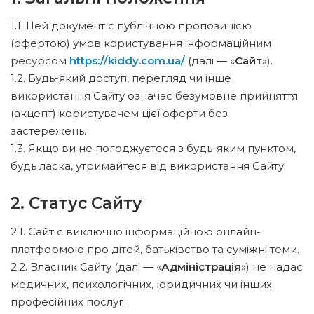
1.1. Цей документ є публічною пропозицією
(офертою) умов користування інформаційним
ресурсом
https://kiddy.com.ua/
(далі — «
Сайт
»).
1.2. Будь-який доступ, перегляд чи інше
використання Сайту означає безумовне прийняття
(акцепт) користувачем цієї оферти без
застережень.
1.3. Якщо ви не погоджуєтеся з будь-яким пунктом,
будь ласка, утримайтеся від використання Сайту.
2. Статус Сайту
2.1. Сайт є виключно інформаційною онлайн-
платформою про дітей, батьківство та суміжні теми.
2.2. Власник Сайту (далі — «
Адміністрація
») не надає
медичних, психологічних, юридичних чи інших
професійних послуг.