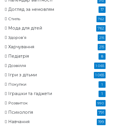
Календар вагітності
312
Догляд за немовлям
17
Стиль
762
Мода для дітей
762
Здоров’я
215
Харчування
215
Педіатрія
8
Дозвілля
1 065
Ігри з дітьми
1 065
Покупки
1
Іграшки та гаджети
1
Розвиток
990
Психологія
791
Навчання
199