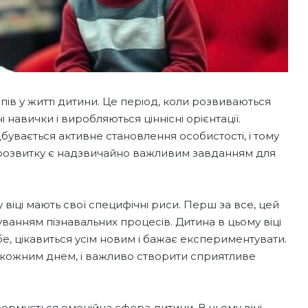
ів у житті дитини. Це період, коли розвиваються
навички і виробляються ціннісні орієнтації.
бувається активне становлення особистості, і тому
розвитку є надзвичайно важливим завданням для
віці мають свої специфічні риси. Перш за все, цей
анням пізнавальних процесів. Дитина в цьому віці
е, цікавиться усім новим і бажає експериментувати.
 з кожним днем, і важливо створити сприятливе
 формується емоційна сфера дитини. В цьому віці