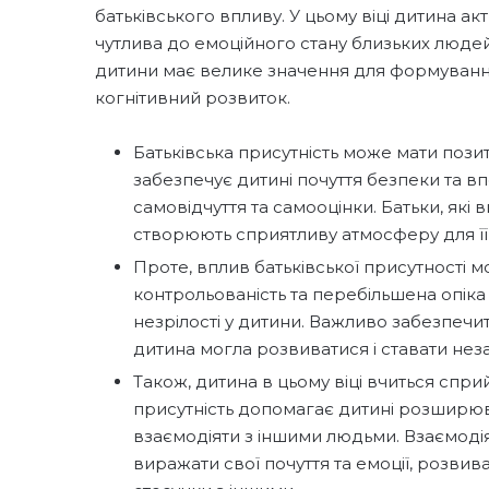
батьківського впливу. У цьому віці дитина 
чутлива до емоційного стану близьких людей, 
дитини має велике значення для формування ї
когнітивний розвиток.
Батьківська присутність може мати пози
забезпечує дитині почуття безпеки та в
самовідчуття та самооцінки. Батьки, які 
створюють сприятливу атмосферу для її
Проте, вплив батьківської присутності м
контрольованість та перебільшена опік
незрілості у дитини. Важливо забезпечи
дитина могла розвиватися і ставати не
Також, дитина в цьому віці вчиться спри
присутність допомагає дитині розширюв
взаємодіяти з іншими людьми. Взаємодія
виражати свої почуття та емоції, розвива