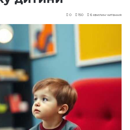
0
150
6 хвилин читання