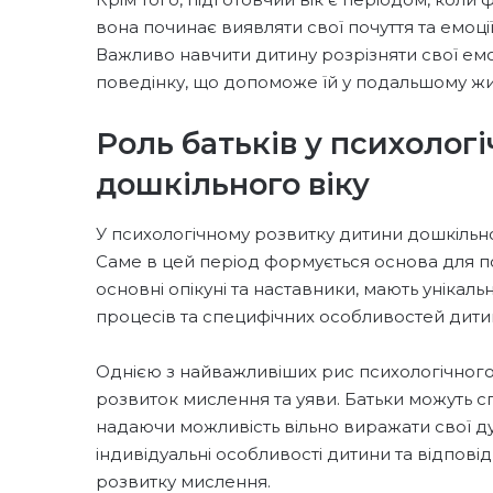
вона починає виявляти свої почуття та емоції
Важливо навчити дитину розрізняти свої емо
поведінку, що допоможе їй у подальшому жит
Роль батьків у психолог
дошкільного віку
У психологічному розвитку дитини дошкільног
Саме в цей період формується основа для по
основні опікуні та наставники, мають унікал
процесів та специфічних особливостей дити
Однією з найважливіших рис психологічного
розвиток мислення та уяви. Батьки можуть с
надаючи можливість вільно виражати свої ду
індивідуальні особливості дитини та відпові
розвитку мислення.