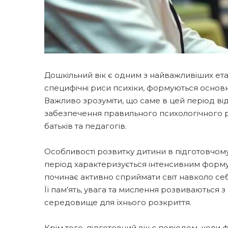
Дошкільний вік є одним з найважливіших етап
специфічні риси психіки, формуються основні 
Важливо зрозуміти, що саме в цей період від
забезпечення правильного психологічного 
батьків та педагогів.
Особливості розвитку дитини в підготовчому 
період характеризується інтенсивним формув
починає активно сприймати світ навколо себ
Її пам’ять, увага та мислення розвиваються
середовище для їхнього розкриття.
Крім того, підготовчий вік є періодом, коли