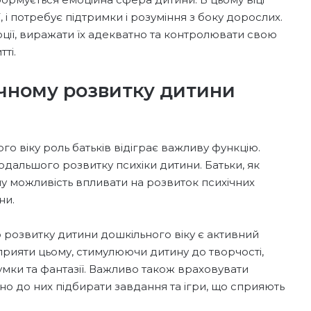
, і потребує підтримки і розуміння з боку дорослих.
ції, виражати їх адекватно та контролювати свою
ті.
ічному розвитку дитини
о віку роль батьків відіграє важливу функцію.
дальшого розвитку психіки дитини. Батьки, як
ьну можливість впливати на розвиток психічних
ни.
 розвитку дитини дошкільного віку є активний
прияти цьому, стимулюючи дитину до творчості,
мки та фантазії. Важливо також враховувати
дно до них підбирати завдання та ігри, що сприяють