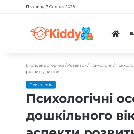
П’ятниця, 7 Серпня 2026
ГОЛО
В
Головна сторінка
/
Розвиток
/
Психологія
/
Психолог
розвитку дитини
Психологія
Психологічні ос
дошкільного вік
аспекти розвит