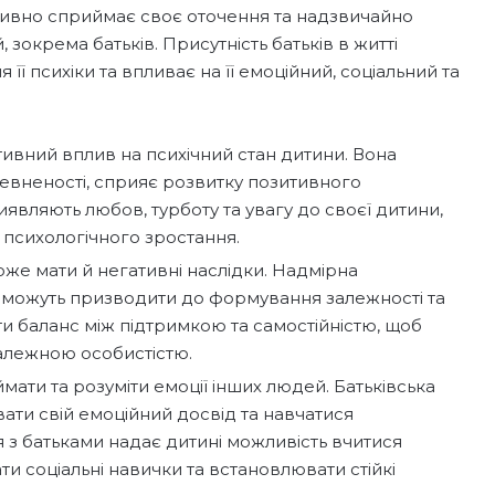
активно сприймає своє оточення та надзвичайно
зокрема батьків. Присутність батьків в житті
ї психіки та впливає на її емоційний, соціальний та
тивний вплив на психічний стан дитини. Вона
певненості, сприяє розвитку позитивного
виявляють любов, турботу та увагу до своєї дитини,
 психологічного зростання.
оже мати й негативні наслідки. Надмірна
а можуть призводити до формування залежності та
ти баланс між підтримкою та самостійністю, щоб
залежною особистістю.
ймати та розуміти емоції інших людей. Батьківська
ати свій емоційний досвід та навчатися
 з батьками надає дитині можливість вчитися
ти соціальні навички та встановлювати стійкі