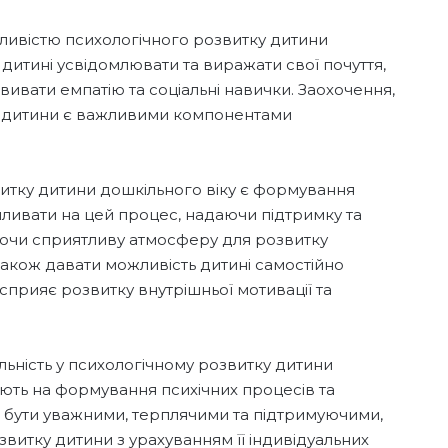
ливістю психологічного розвитку дитини
дитині усвідомлювати та виражати свої почуття,
звивати емпатію та соціальні навички. Заохочення,
ів дитини є важливими компонентами
итку дитини дошкільного віку є формування
пливати на цей процес, надаючи підтримку та
юючи сприятливу атмосферу для розвитку
також давати можливість дитині самостійно
сприяє розвитку внутрішньої мотивації та
льність у психологічному розвитку дитини
вають на формування психічних процесів та
 бути уважними, терплячими та підтримуючими,
тку дитини з урахуванням її індивідуальних