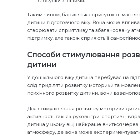
стосунки з іншими.
Таким чином, батьківська присутність має в
дитини підготовчого віку. Вона може впливат
створювати сприятливу та збалансовану атм
підтримку, але також сприяють її самостійнос
Способи стимулювання розв
дитини
У дошкільного віку дитина перебуває на підг
слід приділяти розвитку моторики та мовле
психічного розвитку дитини, вони взаємопов
Для стимулювання розвитку моторики дитини
активності, такі як рухові ігри, спортивні вп
дитина у цьому віці найкраще вчиться через 
атмосферу, де вона може експериментувати 