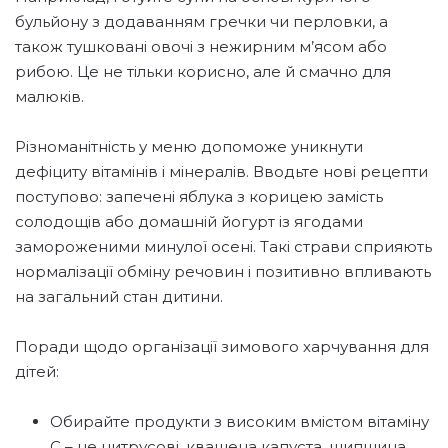
бульйону з додаванням гречки чи перловки, а
також тушковані овочі з нежирним м’ясом або
рибою. Це не тільки корисно, але й смачно для
малюків.
Різноманітність у меню допоможе уникнути
дефіциту вітамінів і мінералів. Вводьте нові рецепти
поступово: запечені яблука з корицею замість
солодощів або домашній йогурт із ягодами
замороженими минулої осені. Такі страви сприяють
нормалізації обміну речовин і позитивно впливають
на загальний стан дитини.
Поради щодо організації зимового харчування для
дітей:
Обирайте продукти з високим вмістом вітаміну
С – це цитрусові, квашена капуста, шипшина.