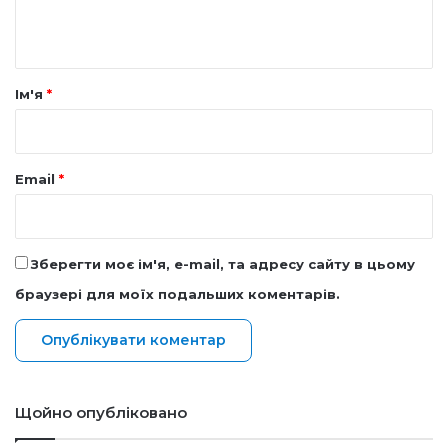
т
а
р
Ім'я
*
*
Email
*
Зберегти моє ім'я, e-mail, та адресу сайту в цьому
браузері для моїх подальших коментарів.
Щойно опубліковано