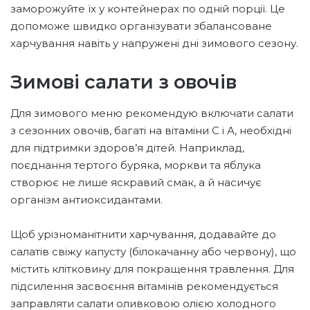
заморожуйте їх у контейнерах по одній порції. Це
допоможе швидко організувати збалансоване
харчування навіть у напружені дні зимового сезону.
Зимові салати з овочів
Для зимового меню рекомендую включати салати
з сезонних овочів, багаті на вітаміни С і А, необхідні
для підтримки здоров’я дітей. Наприклад,
поєднання тертого буряка, моркви та яблука
створює не лише яскравий смак, а й насичує
організм антиоксидантами.
Щоб урізноманітнити харчування, додавайте до
салатів свіжу капусту (білокачанну або червону), що
містить клітковину для покращення травлення. Для
підсилення засвоєння вітамінів рекомендується
заправляти салати оливковою олією холодного