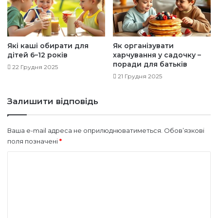
а
у
т
т
и
и
к
о
Які каші обирати для
Як організувати
дітей 6–12 років
харчування у садочку –
н
поради для батьків
ф
22 Грудня 2025
л
21 Грудня 2025
і
к
Залишити відповідь
т
і
в
Ваша e-mail адреса не оприлюднюватиметься.
Обов’язкові
з
поля позначені
*
а
с
К
т
о
о
м
л
о
е
м
н