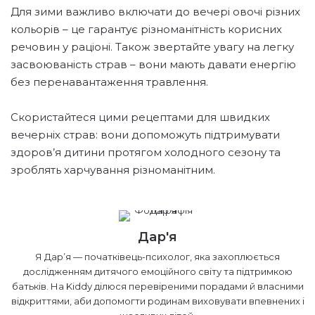
Для зими важливо включати до вечері овочі різних
кольорів – це гарантує різноманітність корисних
речовин у раціоні. Також звертайте увагу на легку
засвоюваність страв – вони мають давати енергію
без перенавантаження травлення.
Скористайтеся цими рецептами для швидких
вечерніх страв: вони допоможуть підтримувати
здоров’я дитини протягом холодного сезону та
зроблять харчування різноманітним.
Дар'я
Я Дарʼя — початківець-психолог, яка захоплюється
дослідженням дитячого емоційного світу та підтримкою
батьків. На Kiddy ділюся перевіреними порадами й власними
відкриттями, аби допомогти родинам виховувати впевнених і