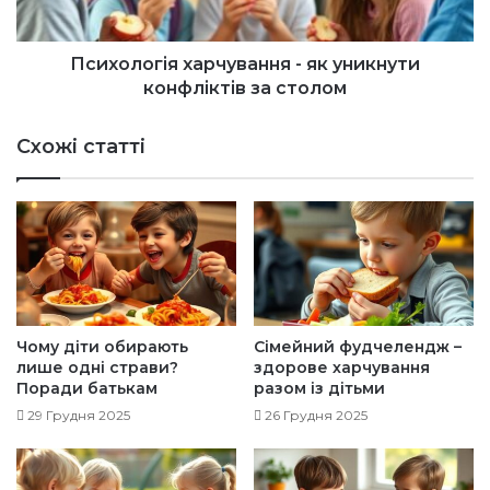
к
г
о
і
м
я
Психологія харчування - як уникнути
п
х
конфліктів за столом
’
а
ю
р
Схожі статті
т
ч
е
у
р
в
о
а
м
н
-
н
щ
я
о
-
в
я
Чому діти обирають
Сімейний фудчелендж –
а
к
лише одні страви?
здорове харчування
р
у
Поради батькам
разом із дітьми
т
н
29 Грудня 2025
26 Грудня 2025
о
и
з
к
н
н