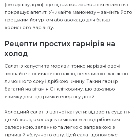
(петрушку, кріп), що підсилює засвоєння вітамінів і
покращує апетит. Уникайте майонезу – замініть його
грецьким йогуртом або авокадо для більш
корисного варіанту.
Рецепти простих гарнірів на
холод
Салат із капусти та моркви: тонко нарізані овочі
змішайте з оливковою олією, невеликою кількістю
лимонного соку і дрібкою кмину. Такий гарнір
багатий на вітамін С і клітковину, що важливо
взимку для підтримки енергії у дітей.
Холодний салат із цвітної капусти: відваріть суцвіття
до м’якості, охолодіть і змішайте з подрібненим
селериною, зеленню та легкою заправкою з
гірчиці й яблучного оцту. Цей салат допоможе