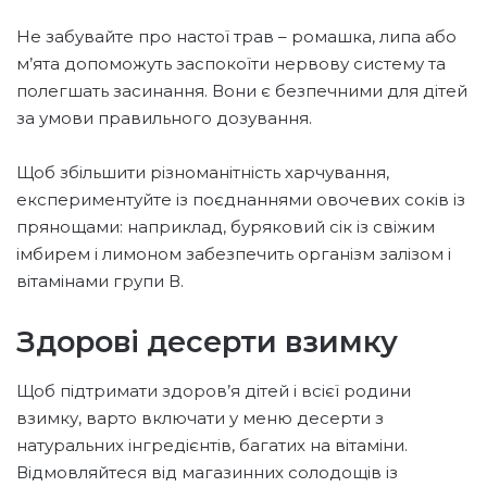
Не забувайте про настої трав – ромашка, липа або
м’ята допоможуть заспокоїти нервову систему та
полегшать засинання. Вони є безпечними для дітей
за умови правильного дозування.
Щоб збільшити різноманітність харчування,
експериментуйте із поєднаннями овочевих соків із
прянощами: наприклад, буряковий сік із свіжим
імбирем і лимоном забезпечить організм залізом і
вітамінами групи В.
Здорові десерти взимку
Щоб підтримати здоров’я дітей і всієї родини
взимку, варто включати у меню десерти з
натуральних інгредієнтів, багатих на вітаміни.
Відмовляйтеся від магазинних солодощів із