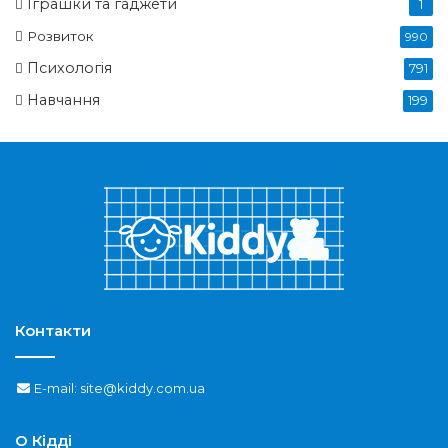
Іграшки та гаджети
1
Розвиток
990
Психологія
791
Навчання
199
Контакти
E-mail: site@kiddy.com.ua
О Кідді