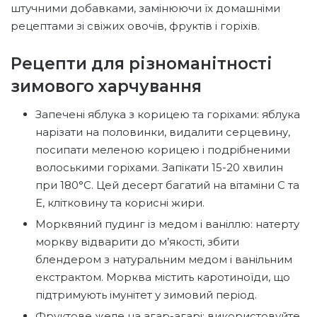
штучними добавками, замінюючи їх домашніми
рецептами зі свіжих овочів, фруктів і горіхів.
Рецепти для різноманітності
зимового харчування
Запечені яблука з корицею та горіхами: яблука
нарізати на половинки, видалити серцевину,
посипати меленою корицею і подрібненими
волоськими горіхами. Запікати 15-20 хвилин
при 180°C. Цей десерт багатий на вітаміни С та
Е, клітковину та корисні жири.
Морквяний пудинг із медом і ваніллю: натерту
моркву відварити до м’якості, збити
блендером з натуральним медом і ванільним
екстрактом. Морква містить каротиноїди, що
підтримують імунітет у зимовий період.
Фруктове желе на агар-агарі: використовуйте