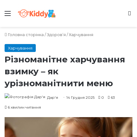
Меню
Ш
Головна сторінка
/
Здоров’я
/
Харчування
Харчування
Різноманітне харчування
взимку – як
урізноманітнити меню
Дар'я
14 Грудня 2025
0
63
6 хвилин читання