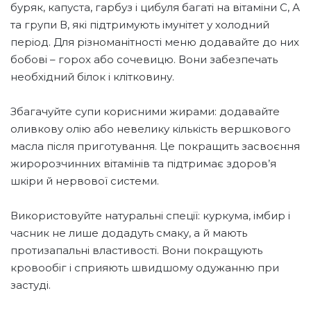
буряк, капуста, гарбуз і цибуля багаті на вітаміни С, А
та групи В, які підтримують імунітет у холодний
період. Для різноманітності меню додавайте до них
бобові – горох або сочевицю. Вони забезпечать
необхідний білок і клітковину.
Збагачуйте супи корисними жирами: додавайте
оливкову олію або невелику кількість вершкового
масла після приготування. Це покращить засвоєння
жиророзчинних вітамінів та підтримає здоров’я
шкіри й нервової системи.
Використовуйте натуральні спеції: куркума, імбир і
часник не лише додадуть смаку, а й мають
протизапальні властивості. Вони покращують
кровообіг і сприяють швидшому одужанню при
застуді.