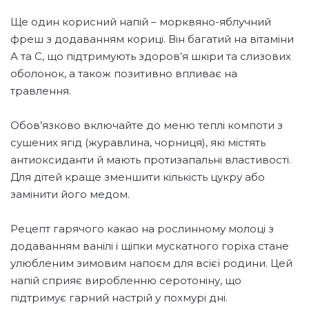
Ще один корисний напій – морквяно-яблучний
фреш з додаванням кориці. Він багатий на вітаміни
А та С, що підтримують здоров’я шкіри та слизових
оболонок, а також позитивно впливає на
травлення.
Обов’язково включайте до меню теплі компоти з
сушених ягід (журавлина, чорниця), які містять
антиоксиданти й мають протизапальні властивості.
Для дітей краще зменшити кількість цукру або
замінити його медом.
Рецепт гарячого какао на рослинному молоці з
додаванням ванілі і щіпки мускатного горіха стане
улюбленим зимовим напоєм для всієї родини. Цей
напій сприяє виробленню серотоніну, що
підтримує гарний настрій у похмурі дні.