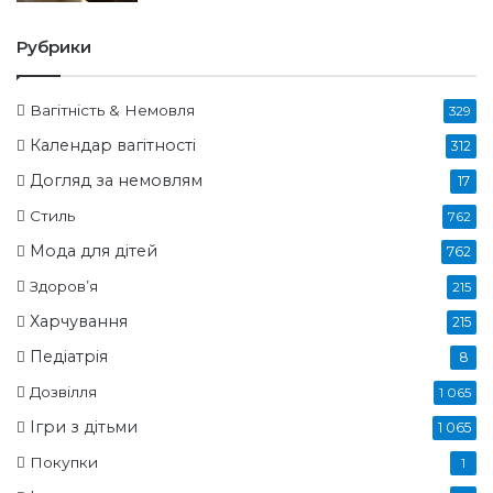
Рубрики
Вагітність & Немовля
329
Календар вагітності
312
Догляд за немовлям
17
Стиль
762
Мода для дітей
762
Здоров’я
215
Харчування
215
Педіатрія
8
Дозвілля
1 065
Ігри з дітьми
1 065
Покупки
1