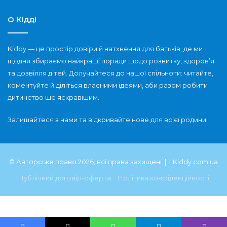
О Кідді
Kiddy — це простір довіри й натхнення для батьків, де ми
щодня збираємо найкращі поради щодо розвитку, здоров’я
та дозвілля дітей. Долучайтеся до нашої спільноти: читайте,
коментуйте й діліться власними ідеями, аби разом робити
дитинство ще яскравішим.
Залишайтеся з нами та відкривайте нове для всієї родини!
© Авторське право 2026, всі права захищені |
Kiddy.com.ua
Публічний договір-оферта
Політика конфіденційності
⚡ Cached with
atec Page Cache