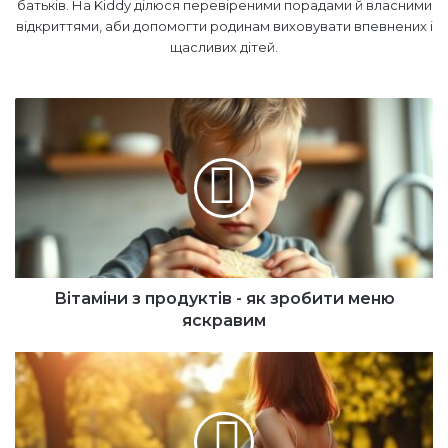
батьків. На Kiddy ділюся перевіреними порадами й власними
відкриттями, аби допомогти родинам виховувати впевнених і
щасливих дітей.
В
і
т
а
м
і
н
и
з
п
Вітаміни з продуктів - як зробити меню
р
яскравим
о
д
Д
у
о
к
г
т
л
і
я