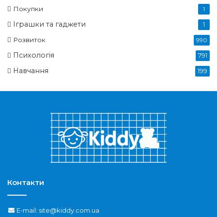
Покупки
1
Іграшки та гаджети
1
Розвиток
990
Психологія
791
Навчання
199
Контакти
E-mail: site@kiddy.com.ua