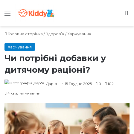
Меню
Ш
Головна сторінка
/
Здоров’я
/
Харчування
Харчування
Чи потрібні добавки у
дитячому раціоні?
Дар'я
15 Грудня 2025
0
102
4 хвилин читання