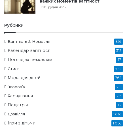
важких моментів вагітності
28 Грудня 2025
Рубрики
Вагітність & Немовля
329
Календар вагітності
312
Догляд за немовлям
17
Стиль
762
Мода для дітей
762
Здоров’я
215
Харчування
215
Педіатрія
8
Дозвілля
1 065
Ігри з дітьми
1 065