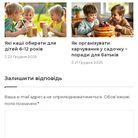
и
о
м
с
т
і
-
с
е
Які каші обирати для
Як організувати
дітей 6–12 років
харчування у садочку –
к
поради для батьків
р
22 Грудня 2025
е
21 Грудня 2025
т
и
Залишити відповідь
к
р
а
Ваша e-mail адреса не оприлюднюватиметься.
Обов’язкові
с
поля позначені
*
и
К
о
м