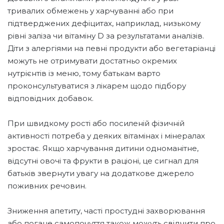
тривалих обмежень у харчуванні або при
підтверджених дефіцитах, наприклад, низькому
рівні заліза чи вітаміну D за результатами аналізів.
Діти з алергіями на певні продукти або вегетаріанці
можуть не отримувати достатньо окремих
нутрієнтів із меню, тому батькам варто
проконсультуватися з лікарем щодо підбору
відповідних добавок.
При швидкому рості або посиленій фізичній
активності потреба у деяких вітамінах і мінералах
зростає. Якщо харчування дитини одноманітне,
відсутні овочі та фрукти в раціоні, це сигнал для
батьків звернути увагу на додаткове джерело
поживних речовин.
Зниження апетиту, часті простудні захворювання
або погане самопочуття також можуть свідчити про