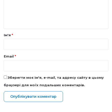
е
н
т
а
р
Ім'я
*
*
Email
*
Зберегти моє ім'я, e-mail, та адресу сайту в цьому
браузері для моїх подальших коментарів.